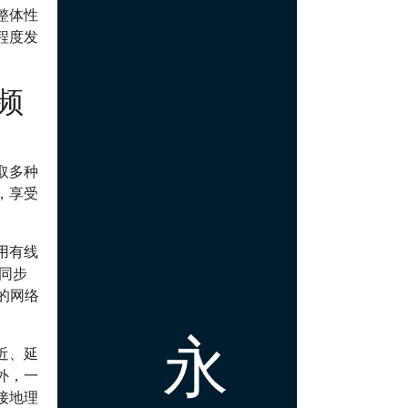
整体性
程度发
频
取多种
，享受
用有线
同步
的网络
永
近、延
外，一
接地理