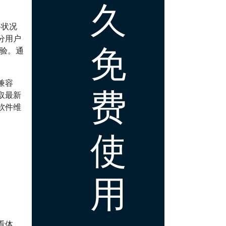
久
络状况
分用户
免
体验。通
兼容
费
取最新
软件维
使
用
看体