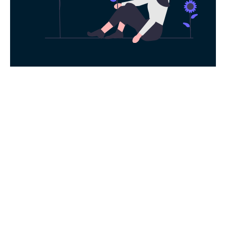
永久免费使用
现在下载肥猫加速器，每日签到即可获得免
费时长，快去体验科学上网吧！
下载App